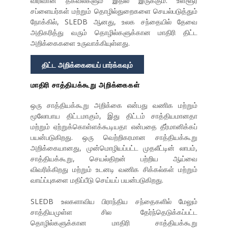
விரிவான தகவல்களும் இதில் இருக்கும். உள்ளூர்
சப்ளையர்கள் மற்றும் தொழில்துறைகளை செயல்படுத்தும்
நோக்கில், SLEDB ஆனது, உலக சந்தையில் தேவை
அதிகரித்து வரும் தொழில்களுக்கான மாதிரி திட்ட
அறிக்கைகளை உருவாக்கியுள்ளது.
திட்ட அறிக்கையைப் பார்க்கவும்
மாதிரி சாத்தியக்கூறு அறிக்கைகள்
ஒரு சாத்தியக்கூறு அறிக்கை என்பது வணிக மற்றும்
மூலோபாய திட்டமாகும், இது திட்டம் சாத்தியமானதா
மற்றும் ஏற்றுக்கொள்ளக்கூடியதா என்பதை தீர்மானிக்கப்
பயன்படுகிறது. ஒரு வெற்றிகரமான சாத்தியக்கூறு
அறிக்கையானது, முன்மொழியப்பட்ட முதலீட்டின் லாபம்,
சாத்தியக்கூறு, செயல்திறன் பற்றிய ஆய்வை
விவரிக்கிறது மற்றும் உடனடி வணிக சிக்கல்கள் மற்றும்
வாய்ப்புகளை மதிப்பீடு செய்யப் பயன்படுகிறது.
SLEDB உலகளாவிய பிராந்திய சந்தைகளில் மேலும்
சாத்தியமுள்ள சில தேர்ந்தெடுக்கப்பட்ட
தொழில்களுக்கான மாதிரி சாத்தியக்கூறு