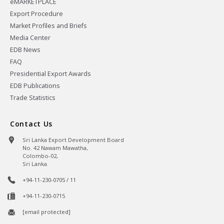
eMARKETPLACE
Export Procedure
Market Profiles and Briefs
Media Center
EDB News
FAQ
Presidential Export Awards
EDB Publications
Trade Statistics
Contact Us
Sri Lanka Export Development Board
No. 42 Nawam Mawatha,
Colombo-02,
Sri Lanka.
+94-11-230-0705 / 11
+94-11-230-0715
[email protected]