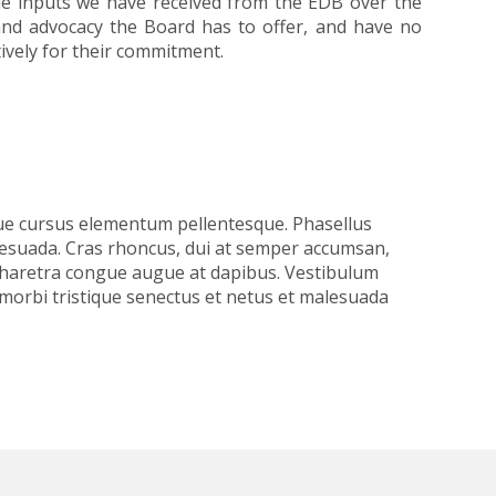
ble inputs we have received from the EDB over the
 and advocacy the Board has to offer, and have no
tively for their commitment.
que cursus elementum pellentesque. Phasellus
malesuada. Cras rhoncus, dui at semper accumsan,
 pharetra congue augue at dapibus. Vestibulum
 morbi tristique senectus et netus et malesuada