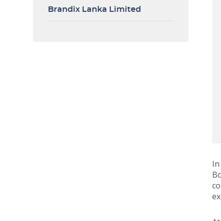
Brandix Lanka Limited
In
Bo
co
ex