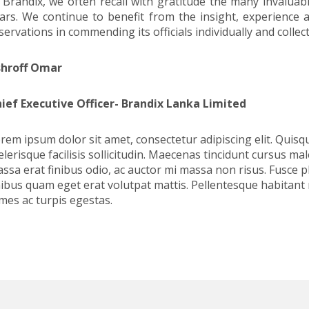
 Brandix, we often recall with gratitude the many invalua
ars. We continue to benefit from the insight, experience
servations in commending its officials individually and collec
shroff Omar
ief Executive Officer- Brandix Lanka Limited
rem ipsum dolor sit amet, consectetur adipiscing elit. Quis
elerisque facilisis sollicitudin. Maecenas tincidunt cursus 
ssa erat finibus odio, ac auctor mi massa non risus. Fusce
nibus quam eget erat volutpat mattis. Pellentesque habitant
mes ac turpis egestas.