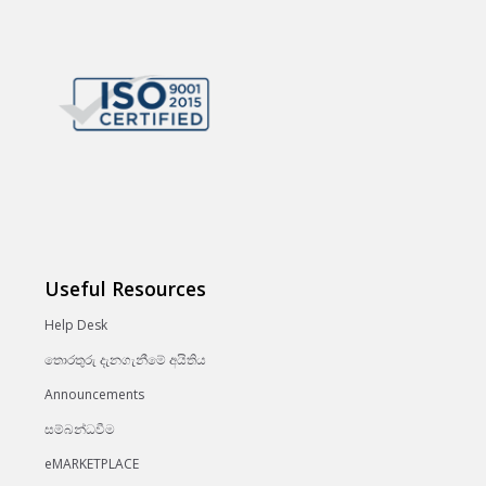
Useful Resources
Help Desk
තොරතුරු දැනගැනීමේ අයිතිය
Announcements
සම්බන්ධවීම
eMARKETPLACE