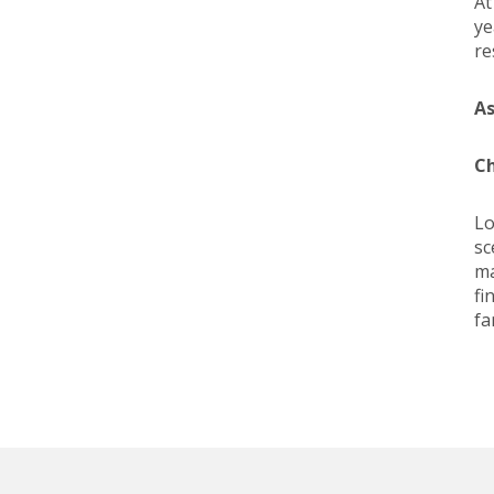
At
ye
re
A
Ch
Lo
sc
ma
fi
fa